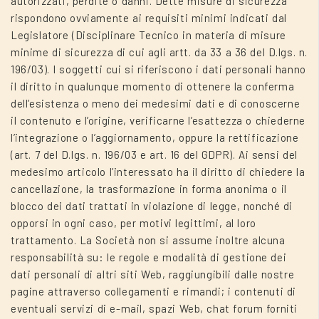
autorizzati, perdite o danni. Dette misure di sicurezza
rispondono ovviamente ai requisiti minimi indicati dal
Legislatore (Disciplinare Tecnico in materia di misure
minime di sicurezza di cui agli artt. da 33 a 36 del D.lgs. n.
196/03). I soggetti cui si riferiscono i dati personali hanno
il diritto in qualunque momento di ottenere la conferma
dell’esistenza o meno dei medesimi dati e di conoscerne
il contenuto e l’origine, verificarne l’esattezza o chiederne
l’integrazione o l’aggiornamento, oppure la rettificazione
(art. 7 del D.lgs. n. 196/03 e art. 16 del GDPR). Ai sensi del
medesimo articolo l’interessato ha il diritto di chiedere la
cancellazione, la trasformazione in forma anonima o il
blocco dei dati trattati in violazione di legge, nonché di
opporsi in ogni caso, per motivi legittimi, al loro
trattamento. La Società non si assume inoltre alcuna
responsabilità su: le regole e modalità di gestione dei
dati personali di altri siti Web, raggiungibili dalle nostre
pagine attraverso collegamenti e rimandi; i contenuti di
eventuali servizi di e-mail, spazi Web, chat forum forniti