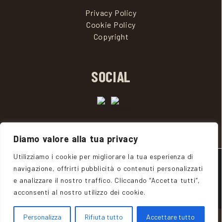
Privacy Policy
Cookie Policy
Copyright
SOCIAL
Diamo valore alla tua privacy
Utilizziamo i cookie per migliorare la tua esperienza di
designed by
navigazione, offrirti pubblicità o contenuti personalizzati
e analizzare il nostro traffico. Cliccando “Accetta tutti”,
acconsenti al nostro utilizzo dei cookie.
Personalizza
Rifiuta tutto
Accettare tutto